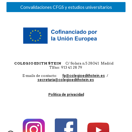
Convalidaciones CFGS y estudios universitarios
COLEGIO EDITH STEIN
C/ Solara n.5 28041 Madrid
Tlfno: 913 41 28 79
E-mails de contacto:
/
fp@colegioedithstein.es
secretaria@colegioedithstein.es
Política de privacidad